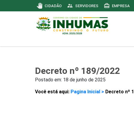
pan_tool
supervisor_account
card_travel
CIDADÃO
SERVIDORES
EMPRESA
Decreto nº 189/2022
Postado em:
18 de junho de 2025
Você está aqui:
Pagina Inicial >
Decreto nº 