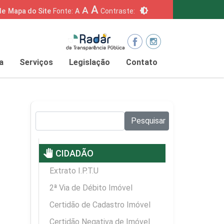
A
A
brightness_6
de
Mapa do Site
Fonte:
A
Contraste:
a
Serviços
Legislação
Contato
Pesquisar no site:
Pesquisar
pan_tool
CIDADÃO
Extrato I.P.T.U
2ª Via de Débito Imóvel
Certidão de Cadastro Imóvel
Certidão Negativa de Imóvel