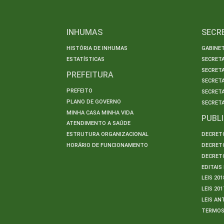
INHUMAS
SECR
HISTÓRIA DE INHUMAS
GABINET
ESTATÍSTICAS
SECRET
SECRETA
PREFEITURA
SECRETA
PREFEITO
SECRET
PLANO DE GOVERNO
SECRETA
MINHA CASA MINHA VIDA
PUBL
ATENDIMENTO A SAÚDE
ESTRUTURA ORGANIZACIONAL
DECRETO
HORÁRIO DE FUNCIONAMENTO
DECRETO
DECRETO
EDITAI
LEIS 201
LEIS 201
LEIS AN
TERMO