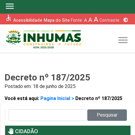
menu
accessible
A
A
brightness_6
Acessibilidade
Mapa do Site
Fonte:
A
Contraste:
menu
Decreto nº 187/2025
Postado em:
18 de junho de 2025
Você está aqui:
Pagina Inicial >
Decreto nº 187/2025
Pesquisar no site:
Pesquisar
pan_tool
CIDADÃO