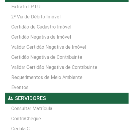
Extrato I.P.T.U
2ª Via de Débito Imóvel
Certidão de Cadastro Imóvel
Certidão Negativa de Imóvel
Validar Certidão Negativa de Imóvel
Certidão Negativa de Contribuinte
Validar Certidão Negativa de Contribuinte
Requerimentos de Meio Ambiente
Eventos
supervisor_account
SERVIDORES
Consultar Matrícula
ContraCheque
Cédula C