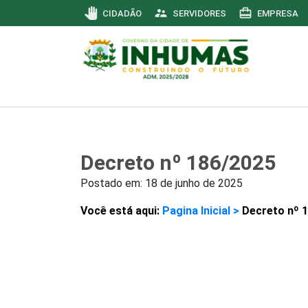
pan_tool
supervisor_account
card_travel
CIDADÃO
SERVIDORES
EMPRESA
Decreto nº 186/2025
Postado em:
18 de junho de 2025
Você está aqui:
Pagina Inicial >
Decreto nº 