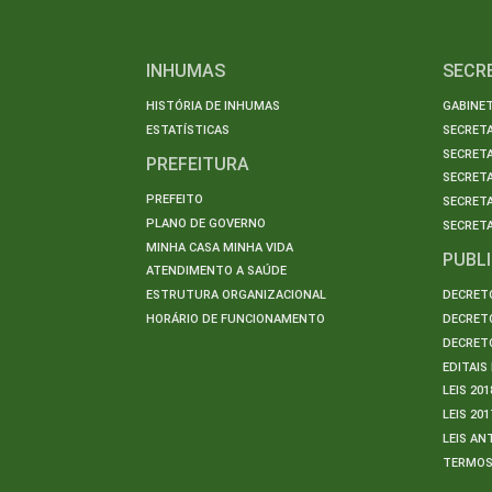
INHUMAS
SECR
HISTÓRIA DE INHUMAS
GABINET
ESTATÍSTICAS
SECRET
SECRETA
PREFEITURA
SECRETA
PREFEITO
SECRET
PLANO DE GOVERNO
SECRETA
MINHA CASA MINHA VIDA
PUBL
ATENDIMENTO A SAÚDE
ESTRUTURA ORGANIZACIONAL
DECRETO
HORÁRIO DE FUNCIONAMENTO
DECRETO
DECRETO
EDITAI
LEIS 201
LEIS 201
LEIS AN
TERMO