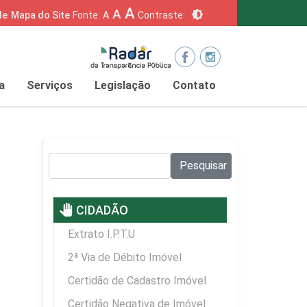
A
A
brightness_6
de
Mapa do Site
Fonte:
A
Contraste:
a
Serviços
Legislação
Contato
Pesquisar no site:
Pesquisar
pan_tool
CIDADÃO
Extrato I.P.T.U
2ª Via de Débito Imóvel
Certidão de Cadastro Imóvel
Certidão Negativa de Imóvel