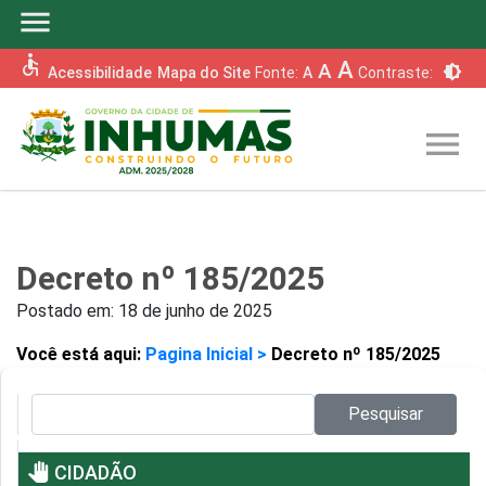
menu
accessible
A
A
brightness_6
Acessibilidade
Mapa do Site
Fonte:
A
Contraste:
menu
Decreto nº 185/2025
Postado em:
18 de junho de 2025
Você está aqui:
Pagina Inicial >
Decreto nº 185/2025
Pesquisar no site:
Pesquisar
pan_tool
CIDADÃO