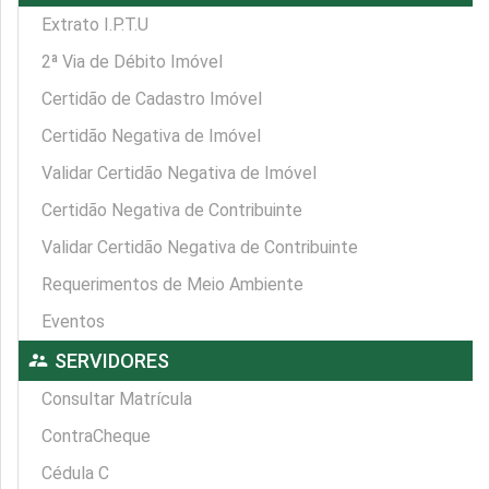
Extrato I.P.T.U
2ª Via de Débito Imóvel
Certidão de Cadastro Imóvel
Certidão Negativa de Imóvel
Validar Certidão Negativa de Imóvel
Certidão Negativa de Contribuinte
Validar Certidão Negativa de Contribuinte
Requerimentos de Meio Ambiente
Eventos
supervisor_account
SERVIDORES
Consultar Matrícula
ContraCheque
Cédula C