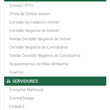
Extrato I.P.T.U
2ª Via de Débito Imóvel
Certidão de Cadastro Imóvel
Certidão Negativa de Imóvel
Validar Certidão Negativa de Imóvel
Certidão Negativa de Contribuinte
Validar Certidão Negativa de Contribuinte
Requerimentos de Meio Ambiente
Eventos
supervisor_account
SERVIDORES
Consultar Matrícula
ContraCheque
Cédula C