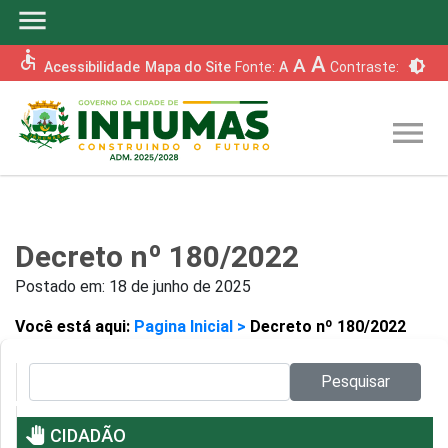
menu
accessible
A
A
brightness_6
Acessibilidade
Mapa do Site
Fonte:
A
Contraste:
menu
Decreto nº 180/2022
Postado em:
18 de junho de 2025
Você está aqui:
Pagina Inicial >
Decreto nº 180/2022
Pesquisar no site:
Pesquisar
pan_tool
CIDADÃO