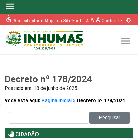
menu
accessible
A
A
brightness_6
Acessibilidade
Mapa do Site
Fonte:
A
Contraste:
menu
Decreto nº 178/2024
Postado em:
18 de junho de 2025
Você está aqui:
Pagina Inicial >
Decreto nº 178/2024
Pesquisar no site:
Pesquisar
pan_tool
CIDADÃO