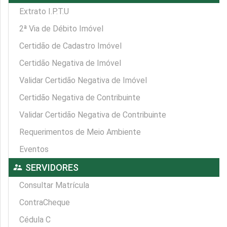
Extrato I.P.T.U
2ª Via de Débito Imóvel
Certidão de Cadastro Imóvel
Certidão Negativa de Imóvel
Validar Certidão Negativa de Imóvel
Certidão Negativa de Contribuinte
Validar Certidão Negativa de Contribuinte
Requerimentos de Meio Ambiente
Eventos
supervisor_account
SERVIDORES
Consultar Matrícula
ContraCheque
Cédula C