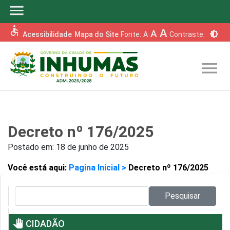
menu
accessible
A
A
brightness_6
Acessibilidade
Mapa do Site
Fonte:
A
Contraste:
menu
Decreto nº 176/2025
Postado em:
18 de junho de 2025
Você está aqui:
Pagina Inicial >
Decreto nº 176/2025
Pesquisar no site:
Pesquisar
pan_tool
CIDADÃO