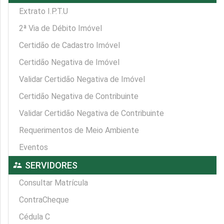
Extrato I.P.T.U
2ª Via de Débito Imóvel
Certidão de Cadastro Imóvel
Certidão Negativa de Imóvel
Validar Certidão Negativa de Imóvel
Certidão Negativa de Contribuinte
Validar Certidão Negativa de Contribuinte
Requerimentos de Meio Ambiente
Eventos
supervisor_account
SERVIDORES
Consultar Matrícula
ContraCheque
Cédula C