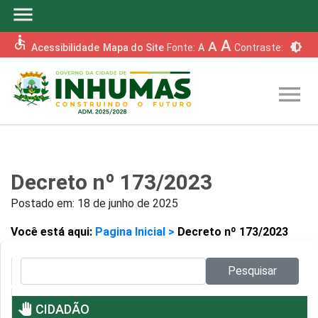
menu
accessible
A
A
brightness_6
Acessibilidade
Mapa do Site
Fonte:
A
Contraste:
menu
Decreto nº 173/2023
Postado em:
18 de junho de 2025
Você está aqui:
Pagina Inicial >
Decreto nº 173/2023
Pesquisar no site:
Pesquisar
pan_tool
CIDADÃO