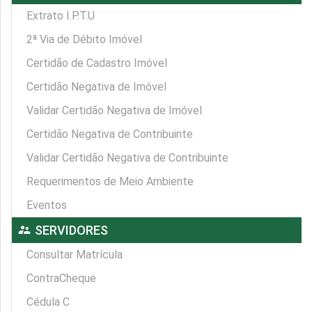
Extrato I.P.T.U
2ª Via de Débito Imóvel
Certidão de Cadastro Imóvel
Certidão Negativa de Imóvel
Validar Certidão Negativa de Imóvel
Certidão Negativa de Contribuinte
Validar Certidão Negativa de Contribuinte
Requerimentos de Meio Ambiente
Eventos
supervisor_account
SERVIDORES
Consultar Matrícula
ContraCheque
Cédula C