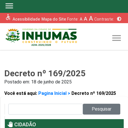
menu
accessible
A
A
brightness_6
Acessibilidade
Mapa do Site
Fonte:
A
Contraste:
menu
Decreto nº 169/2025
Postado em:
18 de junho de 2025
Você está aqui:
Pagina Inicial >
Decreto nº 169/2025
Pesquisar no site:
Pesquisar
pan_tool
CIDADÃO