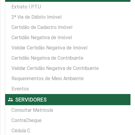
Extrato I.P.T.U
2ª Via de Débito Imóvel
Certidão de Cadastro Imóvel
Certidão Negativa de Imóvel
Validar Certidão Negativa de Imóvel
Certidão Negativa de Contribuinte
Validar Certidão Negativa de Contribuinte
Requerimentos de Meio Ambiente
Eventos
supervisor_account
SERVIDORES
Consultar Matrícula
ContraCheque
Cédula C