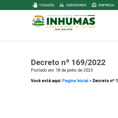
pan_tool
supervisor_account
card_travel
CIDADÃO
SERVIDORES
EMPRESA
Decreto nº 169/2022
Postado em:
18 de junho de 2025
Você está aqui:
Pagina Inicial >
Decreto nº 