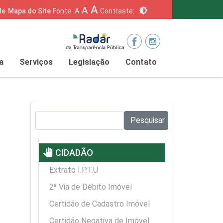
A
A
brightness_6
de
Mapa do Site
Fonte:
A
Contraste:
a
Serviços
Legislação
Contato
Pesquisar no site:
Pesquisar
pan_tool
CIDADÃO
Extrato I.P.T.U
2ª Via de Débito Imóvel
Certidão de Cadastro Imóvel
Certidão Negativa de Imóvel