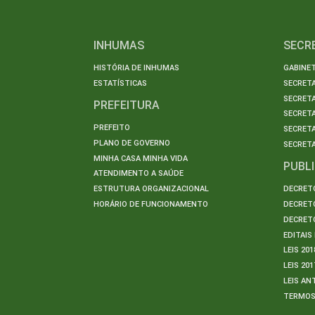
INHUMAS
SECR
HISTÓRIA DE INHUMAS
GABINET
ESTATÍSTICAS
SECRET
SECRETA
PREFEITURA
SECRETA
PREFEITO
SECRET
PLANO DE GOVERNO
SECRETA
MINHA CASA MINHA VIDA
PUBL
ATENDIMENTO A SAÚDE
ESTRUTURA ORGANIZACIONAL
DECRETO
HORÁRIO DE FUNCIONAMENTO
DECRETO
DECRETO
EDITAI
LEIS 201
LEIS 201
LEIS AN
TERMO