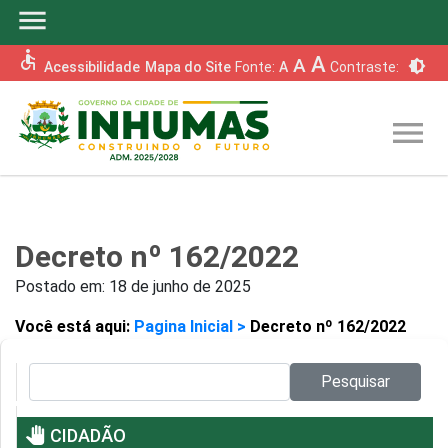
menu
accessible
A
A
brightness_6
Acessibilidade
Mapa do Site
Fonte:
A
Contraste:
menu
Decreto nº 162/2022
Postado em:
18 de junho de 2025
Você está aqui:
Pagina Inicial >
Decreto nº 162/2022
Pesquisar no site:
Pesquisar
pan_tool
CIDADÃO