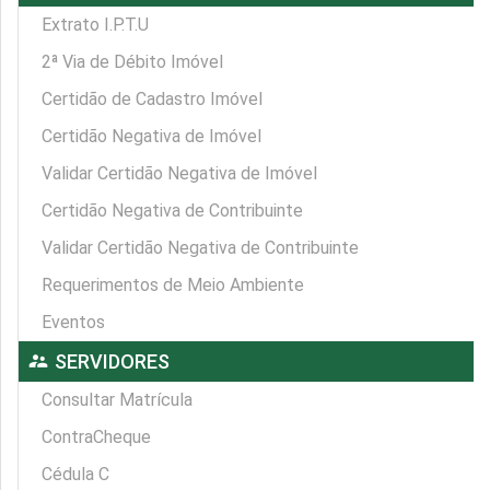
Extrato I.P.T.U
2ª Via de Débito Imóvel
Certidão de Cadastro Imóvel
Certidão Negativa de Imóvel
Validar Certidão Negativa de Imóvel
Certidão Negativa de Contribuinte
Validar Certidão Negativa de Contribuinte
Requerimentos de Meio Ambiente
Eventos
supervisor_account
SERVIDORES
Consultar Matrícula
ContraCheque
Cédula C