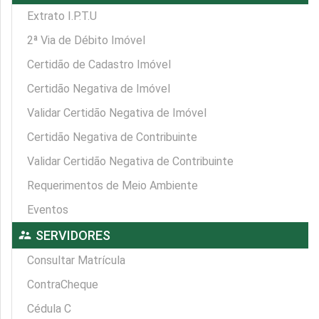
Extrato I.P.T.U
2ª Via de Débito Imóvel
Certidão de Cadastro Imóvel
Certidão Negativa de Imóvel
Validar Certidão Negativa de Imóvel
Certidão Negativa de Contribuinte
Validar Certidão Negativa de Contribuinte
Requerimentos de Meio Ambiente
Eventos
supervisor_account
SERVIDORES
Consultar Matrícula
ContraCheque
Cédula C