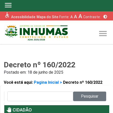
menu
accessible
A
A
brightness_6
Acessibilidade
Mapa do Site
Fonte:
A
Contraste:
menu
Decreto nº 160/2022
Postado em:
18 de junho de 2025
Você está aqui:
Pagina Inicial >
Decreto nº 160/2022
Pesquisar no site:
Pesquisar
pan_tool
CIDADÃO