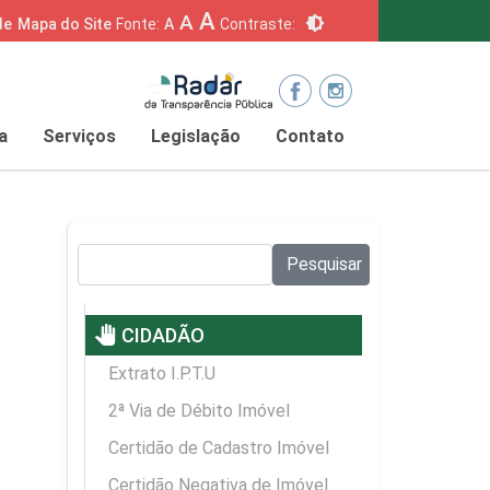
A
A
brightness_6
de
Mapa do Site
Fonte:
A
Contraste:
a
Serviços
Legislação
Contato
Pesquisar no site:
Pesquisar
pan_tool
CIDADÃO
Extrato I.P.T.U
2ª Via de Débito Imóvel
Certidão de Cadastro Imóvel
Certidão Negativa de Imóvel