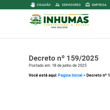
pan_tool
supervisor_account
card_travel
CIDADÃO
SERVIDORES
EMPRESA
Decreto nº 159/2025
Postado em:
18 de junho de 2025
Você está aqui:
Pagina Inicial >
Decreto nº 