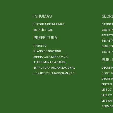
INHUMAS
SECR
HISTÓRIA DE INHUMAS
GABINET
ESTATÍSTICAS
SECRET
SECRETA
PREFEITURA
SECRETA
PREFEITO
SECRET
PLANO DE GOVERNO
SECRETA
MINHA CASA MINHA VIDA
PUBL
ATENDIMENTO A SAÚDE
ESTRUTURA ORGANIZACIONAL
DECRETO
HORÁRIO DE FUNCIONAMENTO
DECRETO
DECRETO
EDITAI
LEIS 201
LEIS 201
LEIS AN
TERMO