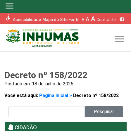
menu
accessible
A
A
brightness_6
Acessibilidade
Mapa do Site
Fonte:
A
Contraste:
menu
Decreto nº 158/2022
Postado em:
18 de junho de 2025
Você está aqui:
Pagina Inicial >
Decreto nº 158/2022
Pesquisar no site:
Pesquisar
pan_tool
CIDADÃO