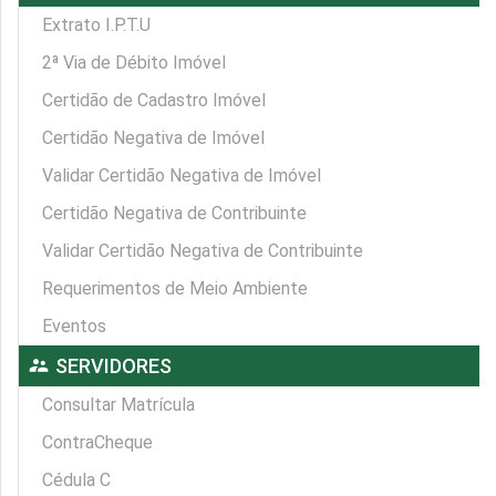
Extrato I.P.T.U
2ª Via de Débito Imóvel
Certidão de Cadastro Imóvel
Certidão Negativa de Imóvel
Validar Certidão Negativa de Imóvel
Certidão Negativa de Contribuinte
Validar Certidão Negativa de Contribuinte
Requerimentos de Meio Ambiente
Eventos
supervisor_account
SERVIDORES
Consultar Matrícula
ContraCheque
Cédula C