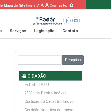
A
A
brightness_6
de
Mapa do Site
Fonte:
A
Contraste:
a
Serviços
Legislação
Contato
Pesquisar no site:
Pesquisar
pan_tool
CIDADÃO
Extrato I.P.T.U
2ª Via de Débito Imóvel
Certidão de Cadastro Imóvel
Certidão Negativa de Imóvel