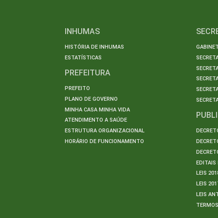
INHUMAS
SECR
HISTÓRIA DE INHUMAS
GABINET
ESTATÍSTICAS
SECRET
SECRETA
PREFEITURA
SECRETA
PREFEITO
SECRET
PLANO DE GOVERNO
SECRETA
MINHA CASA MINHA VIDA
PUBL
ATENDIMENTO A SAÚDE
ESTRUTURA ORGANIZACIONAL
DECRETO
HORÁRIO DE FUNCIONAMENTO
DECRETO
DECRETO
EDITAI
LEIS 201
LEIS 201
LEIS AN
TERMO