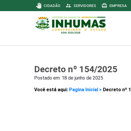
pan_tool
supervisor_account
card_travel
CIDADÃO
SERVIDORES
EMPRESA
Decreto nº 154/2025
Postado em:
18 de junho de 2025
Você está aqui:
Pagina Inicial >
Decreto nº 