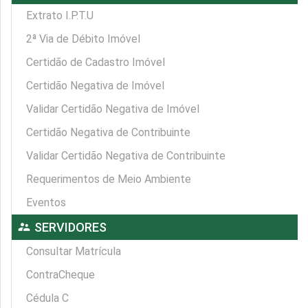
Extrato I.P.T.U
2ª Via de Débito Imóvel
Certidão de Cadastro Imóvel
Certidão Negativa de Imóvel
Validar Certidão Negativa de Imóvel
Certidão Negativa de Contribuinte
Validar Certidão Negativa de Contribuinte
Requerimentos de Meio Ambiente
Eventos
supervisor_account
SERVIDORES
Consultar Matrícula
ContraCheque
Cédula C