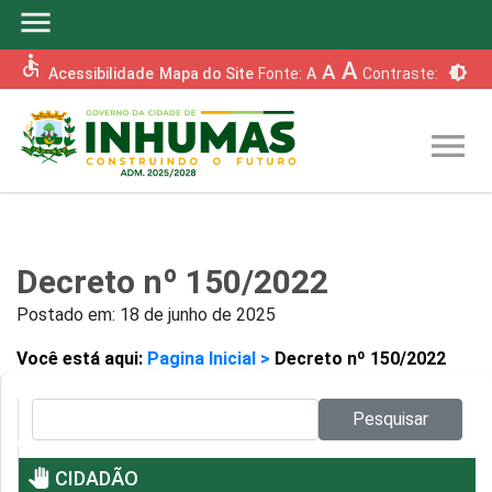
menu
accessible
A
A
brightness_6
Acessibilidade
Mapa do Site
Fonte:
A
Contraste:
menu
Decreto nº 150/2022
Postado em:
18 de junho de 2025
Você está aqui:
Pagina Inicial >
Decreto nº 150/2022
Pesquisar no site:
Pesquisar
pan_tool
CIDADÃO