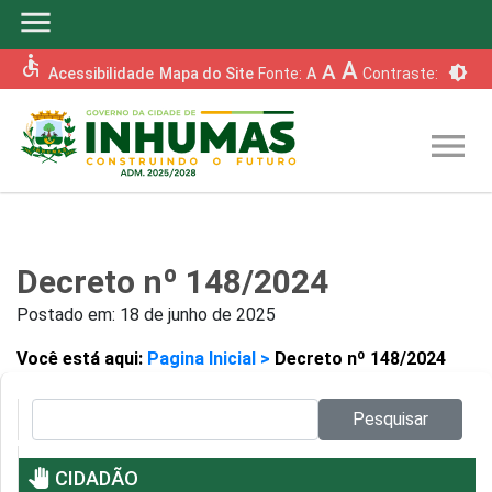
menu
accessible
A
A
brightness_6
Acessibilidade
Mapa do Site
Fonte:
A
Contraste:
menu
Decreto nº 148/2024
Postado em:
18 de junho de 2025
Você está aqui:
Pagina Inicial >
Decreto nº 148/2024
Pesquisar no site:
Pesquisar
pan_tool
CIDADÃO