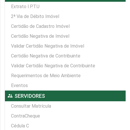
Extrato I.P.T.U
2ª Via de Débito Imóvel
Certidão de Cadastro Imóvel
Certidão Negativa de Imóvel
Validar Certidão Negativa de Imóvel
Certidão Negativa de Contribuinte
Validar Certidão Negativa de Contribuinte
Requerimentos de Meio Ambiente
Eventos
supervisor_account
SERVIDORES
Consultar Matrícula
ContraCheque
Cédula C