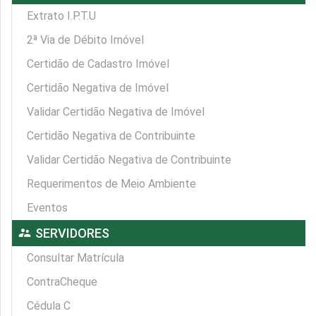
Extrato I.P.T.U
2ª Via de Débito Imóvel
Certidão de Cadastro Imóvel
Certidão Negativa de Imóvel
Validar Certidão Negativa de Imóvel
Certidão Negativa de Contribuinte
Validar Certidão Negativa de Contribuinte
Requerimentos de Meio Ambiente
Eventos
supervisor_account
SERVIDORES
Consultar Matrícula
ContraCheque
Cédula C