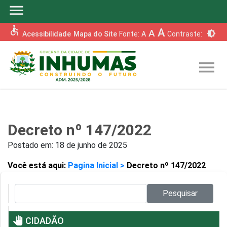
menu
accessible
A
A
brightness_6
Acessibilidade
Mapa do Site
Fonte:
A
Contraste:
menu
Decreto nº 147/2022
Postado em:
18 de junho de 2025
Você está aqui:
Pagina Inicial >
Decreto nº 147/2022
Pesquisar no site:
Pesquisar
pan_tool
CIDADÃO