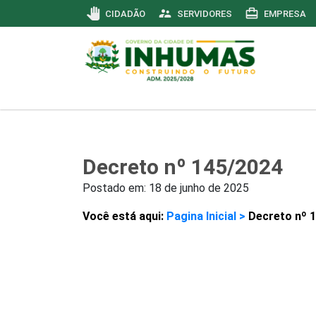
pan_tool
supervisor_account
card_travel
CIDADÃO
SERVIDORES
EMPRESA
Decreto nº 145/2024
Postado em:
18 de junho de 2025
Você está aqui:
Pagina Inicial >
Decreto nº 