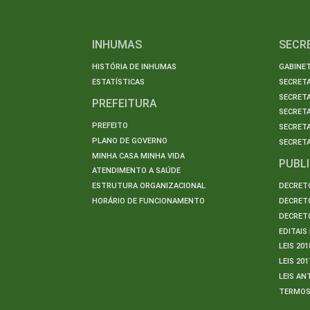
INHUMAS
SECR
HISTÓRIA DE INHUMAS
GABINET
ESTATÍSTICAS
SECRET
SECRETA
PREFEITURA
SECRETA
PREFEITO
SECRET
PLANO DE GOVERNO
SECRETA
MINHA CASA MINHA VIDA
PUBL
ATENDIMENTO A SAÚDE
ESTRUTURA ORGANIZACIONAL
DECRETO
HORÁRIO DE FUNCIONAMENTO
DECRETO
DECRETO
EDITAI
LEIS 201
LEIS 201
LEIS AN
TERMO