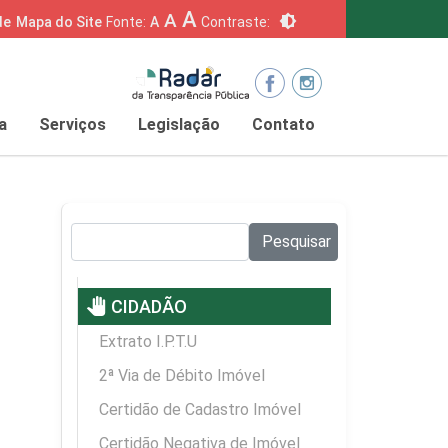
A
A
brightness_6
de
Mapa do Site
Fonte:
A
Contraste:
a
Serviços
Legislação
Contato
Pesquisar no site:
Pesquisar
pan_tool
CIDADÃO
Extrato I.P.T.U
2ª Via de Débito Imóvel
Certidão de Cadastro Imóvel
Certidão Negativa de Imóvel