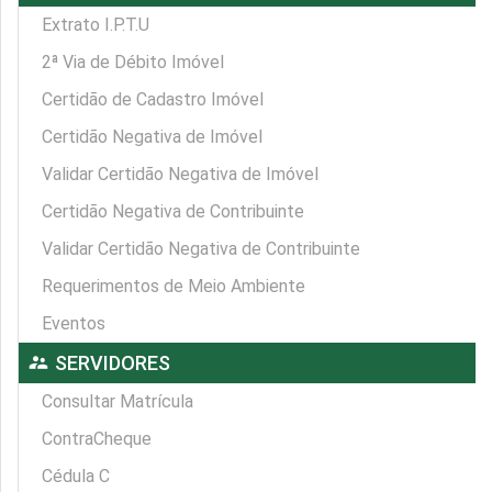
Extrato I.P.T.U
2ª Via de Débito Imóvel
Certidão de Cadastro Imóvel
Certidão Negativa de Imóvel
Validar Certidão Negativa de Imóvel
Certidão Negativa de Contribuinte
Validar Certidão Negativa de Contribuinte
Requerimentos de Meio Ambiente
Eventos
supervisor_account
SERVIDORES
Consultar Matrícula
ContraCheque
Cédula C