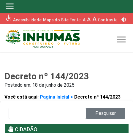
menu
accessible
A
A
brightness_6
Acessibilidade
Mapa do Site
Fonte:
A
Contraste:
menu
Decreto nº 144/2023
Postado em:
18 de junho de 2025
Você está aqui:
Pagina Inicial >
Decreto nº 144/2023
Pesquisar no site:
Pesquisar
pan_tool
CIDADÃO