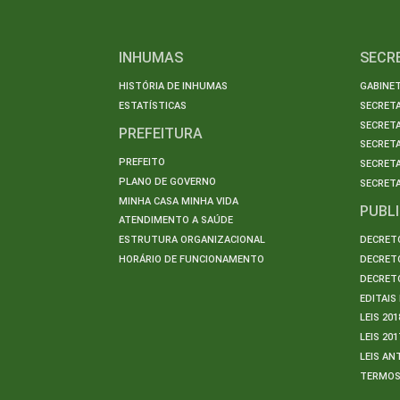
INHUMAS
SECR
HISTÓRIA DE INHUMAS
GABINET
ESTATÍSTICAS
SECRET
SECRETA
PREFEITURA
SECRETA
PREFEITO
SECRET
PLANO DE GOVERNO
SECRETA
MINHA CASA MINHA VIDA
PUBL
ATENDIMENTO A SAÚDE
ESTRUTURA ORGANIZACIONAL
DECRETO
HORÁRIO DE FUNCIONAMENTO
DECRETO
DECRETO
EDITAI
LEIS 201
LEIS 201
LEIS AN
TERMO