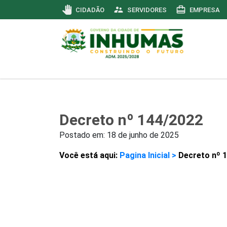
pan_tool
supervisor_account
card_travel
CIDADÃO
SERVIDORES
EMPRESA
Decreto nº 144/2022
Postado em:
18 de junho de 2025
Você está aqui:
Pagina Inicial >
Decreto nº 