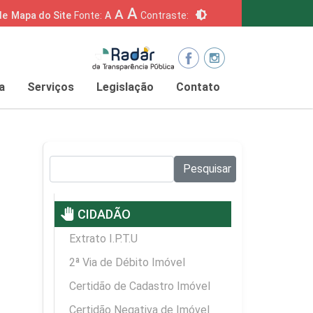
A
A
brightness_6
de
Mapa do Site
Fonte:
A
Contraste:
a
Serviços
Legislação
Contato
Pesquisar no site:
Pesquisar
pan_tool
CIDADÃO
Extrato I.P.T.U
2ª Via de Débito Imóvel
Certidão de Cadastro Imóvel
Certidão Negativa de Imóvel