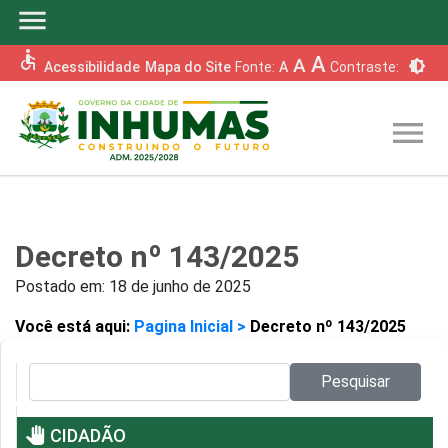
menu
accessible
A
A
brightness_6
Acessibilidade
Mapa do Site
Fonte:
A
Contraste:
menu
Decreto nº 143/2025
Postado em:
18 de junho de 2025
Você está aqui:
Pagina Inicial >
Decreto nº 143/2025
Pesquisar no site:
Pesquisar
pan_tool
CIDADÃO