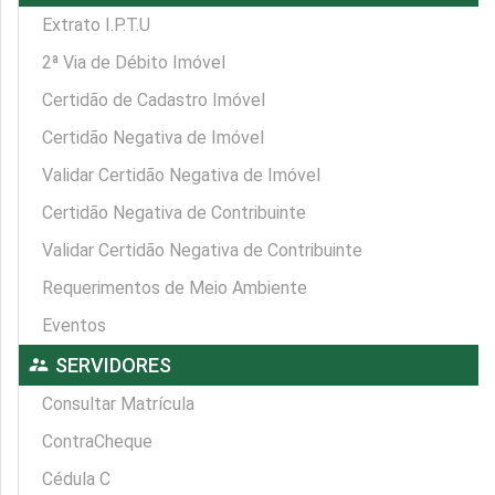
Extrato I.P.T.U
2ª Via de Débito Imóvel
Certidão de Cadastro Imóvel
Certidão Negativa de Imóvel
Validar Certidão Negativa de Imóvel
Certidão Negativa de Contribuinte
Validar Certidão Negativa de Contribuinte
Requerimentos de Meio Ambiente
Eventos
supervisor_account
SERVIDORES
Consultar Matrícula
ContraCheque
Cédula C