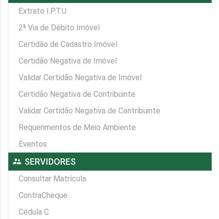
Extrato I.P.T.U
2ª Via de Débito Imóvel
Certidão de Cadastro Imóvel
Certidão Negativa de Imóvel
Validar Certidão Negativa de Imóvel
Certidão Negativa de Contribuinte
Validar Certidão Negativa de Contribuinte
Requerimentos de Meio Ambiente
Eventos
supervisor_account
SERVIDORES
Consultar Matrícula
ContraCheque
Cédula C