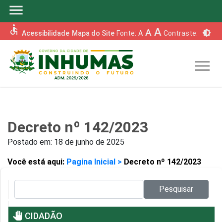
menu
accessible
A
A
brightness_6
Acessibilidade
Mapa do Site
Fonte:
A
Contraste:
menu
Decreto nº 142/2023
Postado em:
18 de junho de 2025
Você está aqui:
Pagina Inicial >
Decreto nº 142/2023
Pesquisar no site:
Pesquisar
pan_tool
CIDADÃO