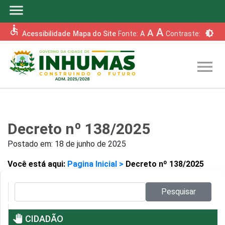
menu
accessible
A
A
brightness_6
Acessibilidade
Mapa do Site
Fonte:
A
Contraste:
menu
Decreto nº 138/2025
Postado em:
18 de junho de 2025
Você está aqui:
Pagina Inicial >
Decreto nº 138/2025
Pesquisar no site:
Pesquisar
pan_tool
CIDADÃO