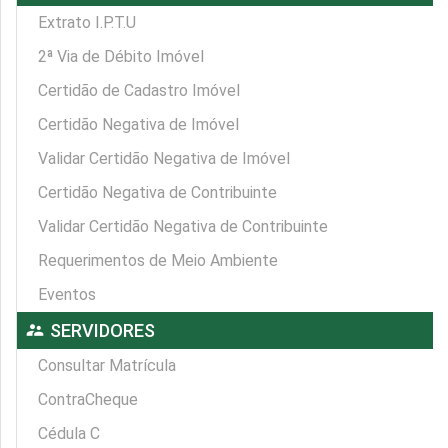
Extrato I.P.T.U
2ª Via de Débito Imóvel
Certidão de Cadastro Imóvel
Certidão Negativa de Imóvel
Validar Certidão Negativa de Imóvel
Certidão Negativa de Contribuinte
Validar Certidão Negativa de Contribuinte
Requerimentos de Meio Ambiente
Eventos
supervisor_account
SERVIDORES
Consultar Matrícula
ContraCheque
Cédula C