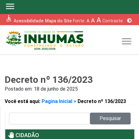
menu
accessible
A
A
brightness_6
Acessibilidade
Mapa do Site
Fonte:
A
Contraste:
menu
Decreto nº 136/2023
Postado em:
18 de junho de 2025
Você está aqui:
Pagina Inicial >
Decreto nº 136/2023
Pesquisar no site:
Pesquisar
pan_tool
CIDADÃO