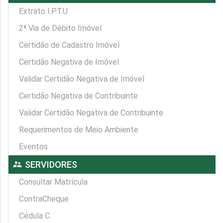
Extrato I.P.T.U
2ª Via de Débito Imóvel
Certidão de Cadastro Imóvel
Certidão Negativa de Imóvel
Validar Certidão Negativa de Imóvel
Certidão Negativa de Contribuinte
Validar Certidão Negativa de Contribuinte
Requerimentos de Meio Ambiente
Eventos
supervisor_account
SERVIDORES
Consultar Matrícula
ContraCheque
Cédula C