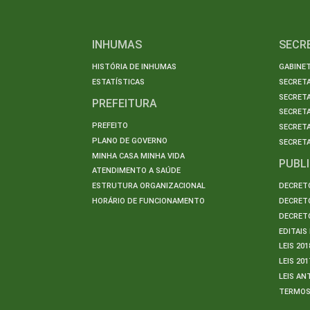
INHUMAS
SECR
HISTÓRIA DE INHUMAS
GABINET
ESTATÍSTICAS
SECRET
SECRETA
PREFEITURA
SECRETA
PREFEITO
SECRET
PLANO DE GOVERNO
SECRETA
MINHA CASA MINHA VIDA
PUBL
ATENDIMENTO A SAÚDE
ESTRUTURA ORGANIZACIONAL
DECRETO
HORÁRIO DE FUNCIONAMENTO
DECRETO
DECRETO
EDITAI
LEIS 201
LEIS 201
LEIS AN
TERMO