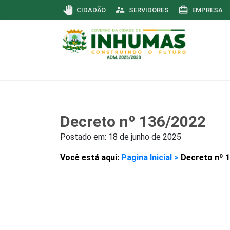
pan_tool
supervisor_account
card_travel
CIDADÃO
SERVIDORES
EMPRESA
Decreto nº 136/2022
Postado em:
18 de junho de 2025
Você está aqui:
Pagina Inicial >
Decreto nº 