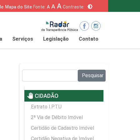
A
A
brightness_6
de
Mapa do Site
Fonte:
A
Contraste:
a
Serviços
Legislação
Contato
Pesquisar no site:
Pesquisar
pan_tool
CIDADÃO
Extrato I.P.T.U
2ª Via de Débito Imóvel
Certidão de Cadastro Imóvel
Certidão Negativa de Imóvel