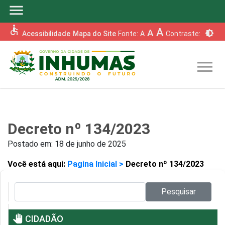
menu
accessible
A
A
brightness_6
Acessibilidade
Mapa do Site
Fonte:
A
Contraste:
menu
Decreto nº 134/2023
Postado em:
18 de junho de 2025
Você está aqui:
Pagina Inicial >
Decreto nº 134/2023
Pesquisar no site:
Pesquisar
pan_tool
CIDADÃO