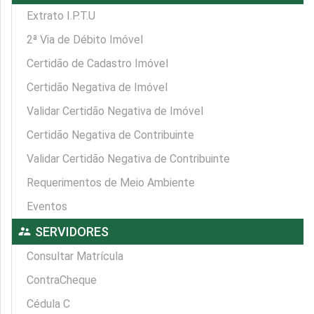
Extrato I.P.T.U
2ª Via de Débito Imóvel
Certidão de Cadastro Imóvel
Certidão Negativa de Imóvel
Validar Certidão Negativa de Imóvel
Certidão Negativa de Contribuinte
Validar Certidão Negativa de Contribuinte
Requerimentos de Meio Ambiente
Eventos
supervisor_account
SERVIDORES
Consultar Matrícula
ContraCheque
Cédula C