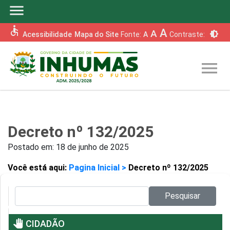
menu
accessible
A
A
brightness_6
Acessibilidade
Mapa do Site
Fonte:
A
Contraste:
menu
Decreto nº 132/2025
Postado em:
18 de junho de 2025
Você está aqui:
Pagina Inicial >
Decreto nº 132/2025
Pesquisar no site:
Pesquisar
pan_tool
CIDADÃO