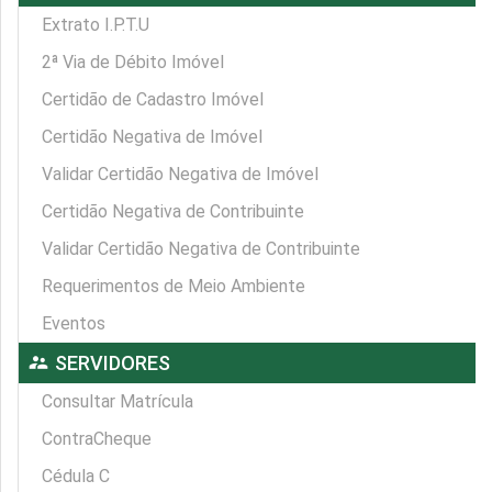
Extrato I.P.T.U
2ª Via de Débito Imóvel
Certidão de Cadastro Imóvel
Certidão Negativa de Imóvel
Validar Certidão Negativa de Imóvel
Certidão Negativa de Contribuinte
Validar Certidão Negativa de Contribuinte
Requerimentos de Meio Ambiente
Eventos
supervisor_account
SERVIDORES
Consultar Matrícula
ContraCheque
Cédula C