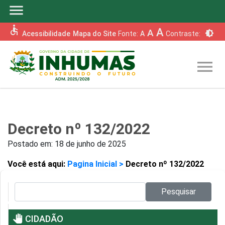
menu
accessible
A
A
brightness_6
Acessibilidade
Mapa do Site
Fonte:
A
Contraste:
menu
Decreto nº 132/2022
Postado em:
18 de junho de 2025
Você está aqui:
Pagina Inicial >
Decreto nº 132/2022
Pesquisar no site:
Pesquisar
pan_tool
CIDADÃO