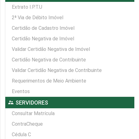
Extrato I.P.T.U
2ª Via de Débito Imóvel
Certidão de Cadastro Imóvel
Certidão Negativa de Imóvel
Validar Certidão Negativa de Imóvel
Certidão Negativa de Contribuinte
Validar Certidão Negativa de Contribuinte
Requerimentos de Meio Ambiente
Eventos
supervisor_account
SERVIDORES
Consultar Matrícula
ContraCheque
Cédula C