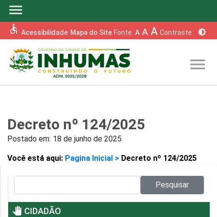
menu
accessible
A
A
brightness_6
Acessibilidade
Mapa do Site
Fonte:
A
Contraste:
menu
Decreto nº 124/2025
Postado em:
18 de junho de 2025
Você está aqui:
Pagina Inicial >
Decreto nº 124/2025
Pesquisar no site:
Pesquisar
pan_tool
CIDADÃO