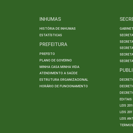
INHUMAS
SECR
HISTÓRIA DE INHUMAS
GABINET
ESTATÍSTICAS
SECRET
SECRETA
PREFEITURA
SECRETA
PREFEITO
SECRET
PLANO DE GOVERNO
SECRETA
MINHA CASA MINHA VIDA
PUBL
ATENDIMENTO A SAÚDE
ESTRUTURA ORGANIZACIONAL
DECRETO
HORÁRIO DE FUNCIONAMENTO
DECRETO
DECRETO
EDITAI
LEIS 201
LEIS 201
LEIS AN
TERMO