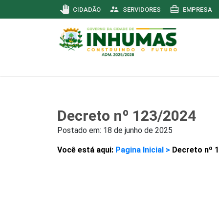
pan_tool
supervisor_account
card_travel
CIDADÃO
SERVIDORES
EMPRESA
Decreto nº 123/2024
Postado em:
18 de junho de 2025
Você está aqui:
Pagina Inicial >
Decreto nº 