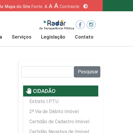
A
A
brightness_6
de
Mapa do Site
Fonte:
A
Contraste:
a
Serviços
Legislação
Contato
Pesquisar no site:
Pesquisar
pan_tool
CIDADÃO
Extrato I.P.T.U
2ª Via de Débito Imóvel
Certidão de Cadastro Imóvel
Certidão Negativa de Imóvel