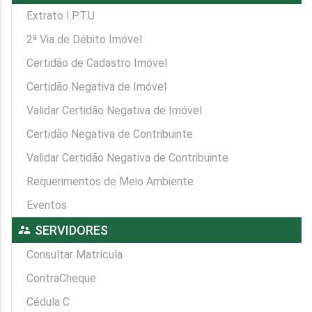
Extrato I.P.T.U
2ª Via de Débito Imóvel
Certidão de Cadastro Imóvel
Certidão Negativa de Imóvel
Validar Certidão Negativa de Imóvel
Certidão Negativa de Contribuinte
Validar Certidão Negativa de Contribuinte
Requerimentos de Meio Ambiente
Eventos
supervisor_account
SERVIDORES
Consultar Matrícula
ContraCheque
Cédula C