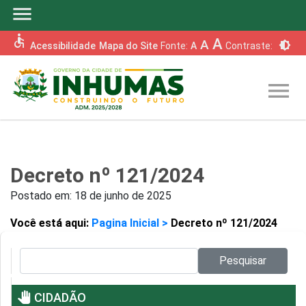
menu
accessible
A
A
brightness_6
Acessibilidade
Mapa do Site
Fonte:
A
Contraste:
menu
Decreto nº 121/2024
Postado em:
18 de junho de 2025
Você está aqui:
Pagina Inicial >
Decreto nº 121/2024
Pesquisar no site:
Pesquisar
pan_tool
CIDADÃO