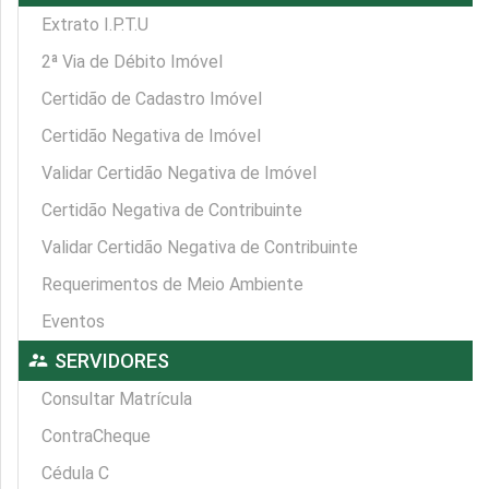
Extrato I.P.T.U
2ª Via de Débito Imóvel
Certidão de Cadastro Imóvel
Certidão Negativa de Imóvel
Validar Certidão Negativa de Imóvel
Certidão Negativa de Contribuinte
Validar Certidão Negativa de Contribuinte
Requerimentos de Meio Ambiente
Eventos
supervisor_account
SERVIDORES
Consultar Matrícula
ContraCheque
Cédula C