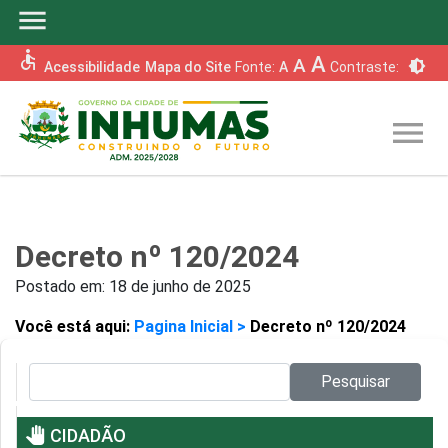
menu
accessible
A
A
brightness_6
Acessibilidade
Mapa do Site
Fonte:
A
Contraste:
menu
Decreto nº 120/2024
Postado em:
18 de junho de 2025
Você está aqui:
Pagina Inicial >
Decreto nº 120/2024
Pesquisar no site:
Pesquisar
pan_tool
CIDADÃO