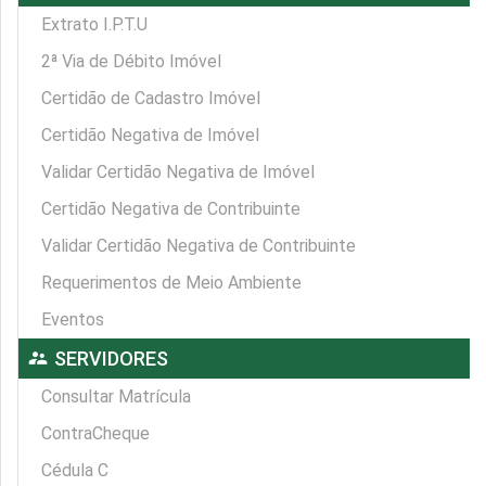
Extrato I.P.T.U
2ª Via de Débito Imóvel
Certidão de Cadastro Imóvel
Certidão Negativa de Imóvel
Validar Certidão Negativa de Imóvel
Certidão Negativa de Contribuinte
Validar Certidão Negativa de Contribuinte
Requerimentos de Meio Ambiente
Eventos
supervisor_account
SERVIDORES
Consultar Matrícula
ContraCheque
Cédula C