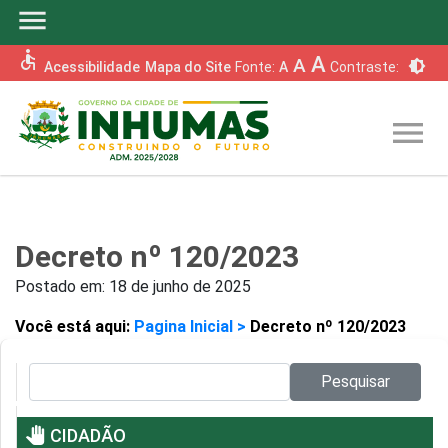
menu
accessible
A
A
brightness_6
Acessibilidade
Mapa do Site
Fonte:
A
Contraste:
menu
Decreto nº 120/2023
Postado em:
18 de junho de 2025
Você está aqui:
Pagina Inicial >
Decreto nº 120/2023
Pesquisar no site:
Pesquisar
pan_tool
CIDADÃO