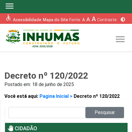
menu
accessible
A
A
brightness_6
Acessibilidade
Mapa do Site
Fonte:
A
Contraste:
menu
Decreto nº 120/2022
Postado em:
18 de junho de 2025
Você está aqui:
Pagina Inicial >
Decreto nº 120/2022
Pesquisar no site:
Pesquisar
pan_tool
CIDADÃO