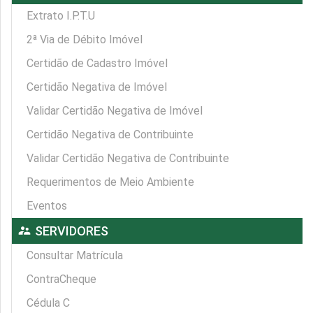
Extrato I.P.T.U
2ª Via de Débito Imóvel
Certidão de Cadastro Imóvel
Certidão Negativa de Imóvel
Validar Certidão Negativa de Imóvel
Certidão Negativa de Contribuinte
Validar Certidão Negativa de Contribuinte
Requerimentos de Meio Ambiente
Eventos
supervisor_account
SERVIDORES
Consultar Matrícula
ContraCheque
Cédula C