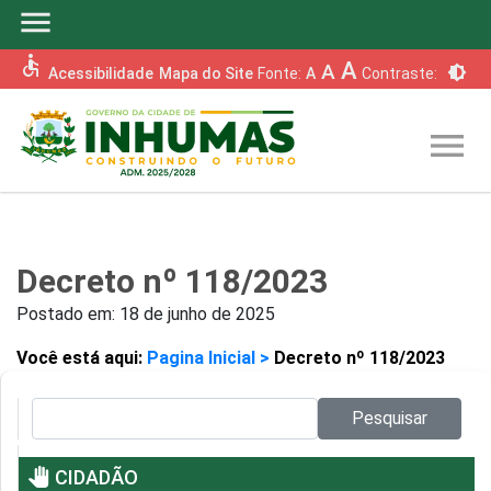
menu
accessible
A
A
brightness_6
Acessibilidade
Mapa do Site
Fonte:
A
Contraste:
menu
Decreto nº 118/2023
Postado em:
18 de junho de 2025
Você está aqui:
Pagina Inicial >
Decreto nº 118/2023
Pesquisar no site:
Pesquisar
pan_tool
CIDADÃO