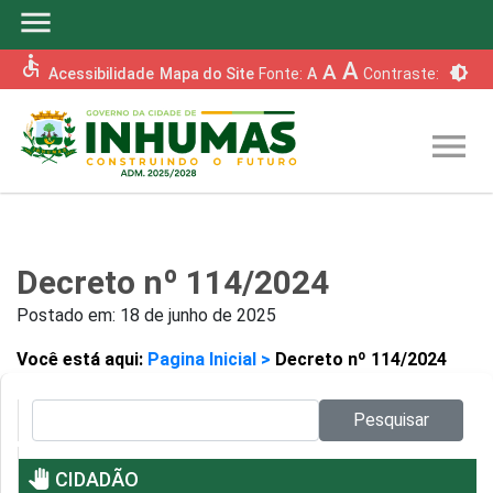
menu
accessible
A
A
brightness_6
Acessibilidade
Mapa do Site
Fonte:
A
Contraste:
menu
Decreto nº 114/2024
Postado em:
18 de junho de 2025
Você está aqui:
Pagina Inicial >
Decreto nº 114/2024
Pesquisar no site:
Pesquisar
pan_tool
CIDADÃO