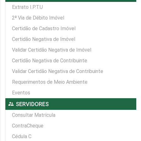
Extrato I.P.T.U
2ª Via de Débito Imóvel
Certidão de Cadastro Imóvel
Certidão Negativa de Imóvel
Validar Certidão Negativa de Imóvel
Certidão Negativa de Contribuinte
Validar Certidão Negativa de Contribuinte
Requerimentos de Meio Ambiente
Eventos
supervisor_account
SERVIDORES
Consultar Matrícula
ContraCheque
Cédula C