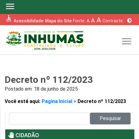
menu
accessible
A
A
brightness_6
Acessibilidade
Mapa do Site
Fonte:
A
Contraste:
menu
Decreto nº 112/2023
Postado em:
18 de junho de 2025
Você está aqui:
Pagina Inicial >
Decreto nº 112/2023
Pesquisar no site:
Pesquisar
pan_tool
CIDADÃO