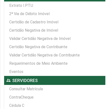
Extrato I.P.T.U
2ª Via de Débito Imóvel
Certidão de Cadastro Imóvel
Certidão Negativa de Imóvel
Validar Certidão Negativa de Imóvel
Certidão Negativa de Contribuinte
Validar Certidão Negativa de Contribuinte
Requerimentos de Meio Ambiente
Eventos
supervisor_account
SERVIDORES
Consultar Matrícula
ContraCheque
Cédula C