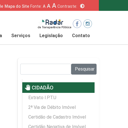
A
A
brightness_6
de
Mapa do Site
Fonte:
A
Contraste:
a
Serviços
Legislação
Contato
Pesquisar no site:
Pesquisar
pan_tool
CIDADÃO
Extrato I.P.T.U
2ª Via de Débito Imóvel
Certidão de Cadastro Imóvel
Certidão Negativa de Imóvel