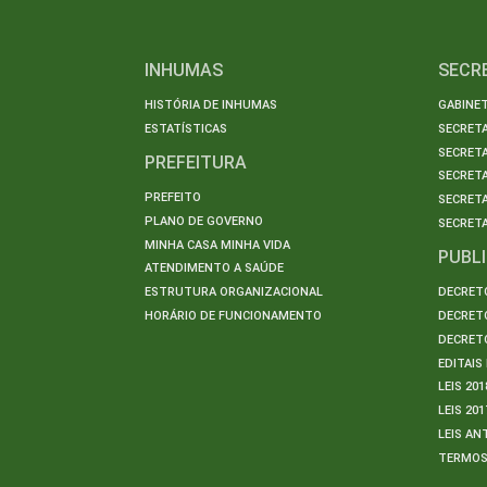
INHUMAS
SECR
HISTÓRIA DE INHUMAS
GABINET
ESTATÍSTICAS
SECRET
SECRETA
PREFEITURA
SECRETA
PREFEITO
SECRET
PLANO DE GOVERNO
SECRETA
MINHA CASA MINHA VIDA
PUBL
ATENDIMENTO A SAÚDE
ESTRUTURA ORGANIZACIONAL
DECRETO
HORÁRIO DE FUNCIONAMENTO
DECRETO
DECRETO
EDITAI
LEIS 201
LEIS 201
LEIS AN
TERMO