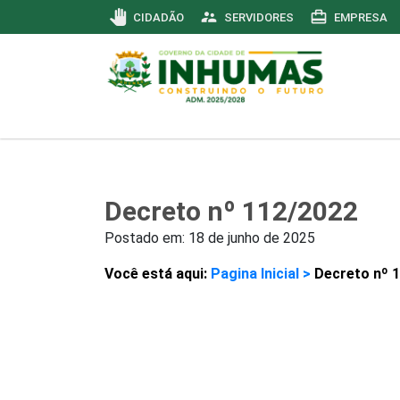
pan_tool
supervisor_account
card_travel
CIDADÃO
SERVIDORES
EMPRESA
Decreto nº 112/2022
Postado em:
18 de junho de 2025
Você está aqui:
Pagina Inicial >
Decreto nº 