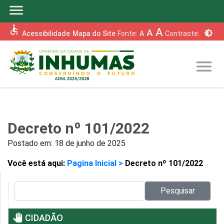
menu
accessible
A
A
brightness_6
Acessibilidade
Mapa do Site
Fonte:
A
Contraste:
menu
Decreto nº 101/2022
Postado em:
18 de junho de 2025
Você está aqui:
Pagina Inicial >
Decreto nº 101/2022
Pesquisar no site:
Pesquisar
pan_tool
CIDADÃO