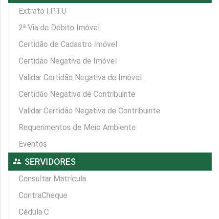
Extrato I.P.T.U
2ª Via de Débito Imóvel
Certidão de Cadastro Imóvel
Certidão Negativa de Imóvel
Validar Certidão Negativa de Imóvel
Certidão Negativa de Contribuinte
Validar Certidão Negativa de Contribuinte
Requerimentos de Meio Ambiente
Eventos
supervisor_account
SERVIDORES
Consultar Matrícula
ContraCheque
Cédula C