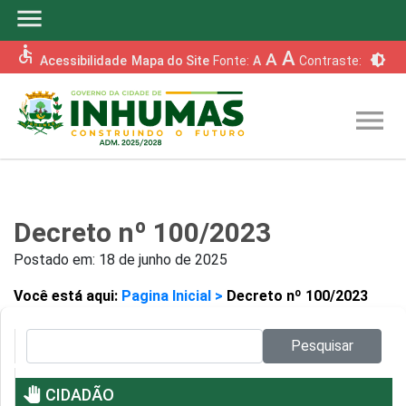
menu
accessible
A
A
brightness_6
Acessibilidade
Mapa do Site
Fonte:
A
Contraste:
menu
Decreto nº 100/2023
Postado em:
18 de junho de 2025
Você está aqui:
Pagina Inicial >
Decreto nº 100/2023
Pesquisar no site:
Pesquisar
pan_tool
CIDADÃO