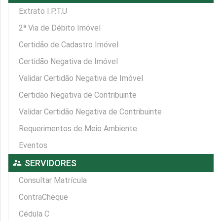
Extrato I.P.T.U
2ª Via de Débito Imóvel
Certidão de Cadastro Imóvel
Certidão Negativa de Imóvel
Validar Certidão Negativa de Imóvel
Certidão Negativa de Contribuinte
Validar Certidão Negativa de Contribuinte
Requerimentos de Meio Ambiente
Eventos
supervisor_account
SERVIDORES
Consultar Matrícula
ContraCheque
Cédula C