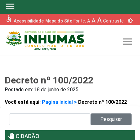
menu
accessible
A
A
brightness_6
Acessibilidade
Mapa do Site
Fonte:
A
Contraste:
menu
Decreto nº 100/2022
Postado em:
18 de junho de 2025
Você está aqui:
Pagina Inicial >
Decreto nº 100/2022
Pesquisar no site:
Pesquisar
pan_tool
CIDADÃO