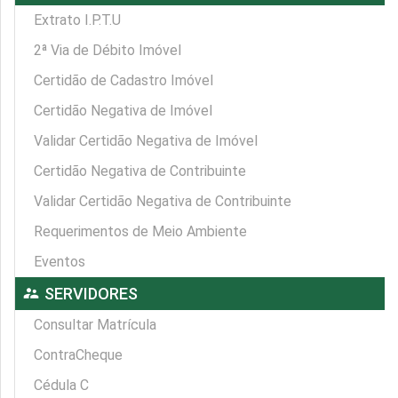
Extrato I.P.T.U
2ª Via de Débito Imóvel
Certidão de Cadastro Imóvel
Certidão Negativa de Imóvel
Validar Certidão Negativa de Imóvel
Certidão Negativa de Contribuinte
Validar Certidão Negativa de Contribuinte
Requerimentos de Meio Ambiente
Eventos
supervisor_account
SERVIDORES
Consultar Matrícula
ContraCheque
Cédula C