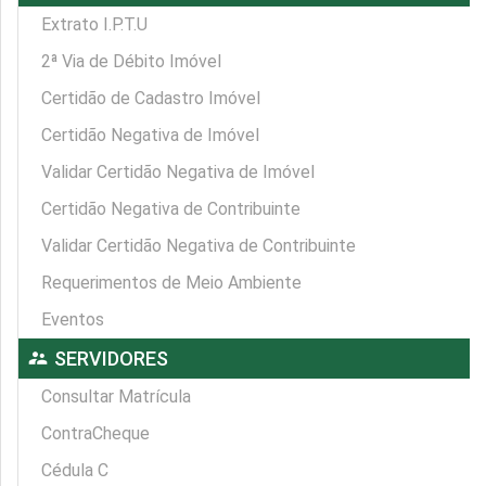
Extrato I.P.T.U
2ª Via de Débito Imóvel
Certidão de Cadastro Imóvel
Certidão Negativa de Imóvel
Validar Certidão Negativa de Imóvel
Certidão Negativa de Contribuinte
Validar Certidão Negativa de Contribuinte
Requerimentos de Meio Ambiente
Eventos
supervisor_account
SERVIDORES
Consultar Matrícula
ContraCheque
Cédula C