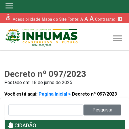
menu
accessible
A
A
brightness_6
Acessibilidade
Mapa do Site
Fonte:
A
Contraste:
menu
Decreto nº 097/2023
Postado em:
18 de junho de 2025
Você está aqui:
Pagina Inicial >
Decreto nº 097/2023
Pesquisar no site:
Pesquisar
pan_tool
CIDADÃO