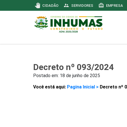
pan_tool
supervisor_account
card_travel
CIDADÃO
SERVIDORES
EMPRESA
Decreto nº 093/2024
Postado em:
18 de junho de 2025
Você está aqui:
Pagina Inicial >
Decreto nº 