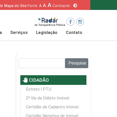
A
A
brightness_6
de
Mapa do Site
Fonte:
A
Contraste:
a
Serviços
Legislação
Contato
Pesquisar no site:
Pesquisar
pan_tool
CIDADÃO
Extrato I.P.T.U
2ª Via de Débito Imóvel
Certidão de Cadastro Imóvel
Certidão Negativa de Imóvel