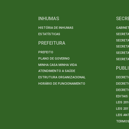
INHUMAS
SECR
HISTÓRIA DE INHUMAS
GABINET
ESTATÍSTICAS
SECRET
SECRETA
PREFEITURA
SECRETA
PREFEITO
SECRET
PLANO DE GOVERNO
SECRETA
MINHA CASA MINHA VIDA
PUBL
ATENDIMENTO A SAÚDE
ESTRUTURA ORGANIZACIONAL
DECRETO
HORÁRIO DE FUNCIONAMENTO
DECRETO
DECRETO
EDITAI
LEIS 201
LEIS 201
LEIS AN
TERMO