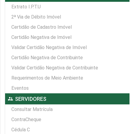
Extrato I.P.T.U
2ª Via de Débito Imóvel
Certidão de Cadastro Imóvel
Certidão Negativa de Imóvel
Validar Certidão Negativa de Imóvel
Certidão Negativa de Contribuinte
Validar Certidão Negativa de Contribuinte
Requerimentos de Meio Ambiente
Eventos
supervisor_account
SERVIDORES
Consultar Matrícula
ContraCheque
Cédula C