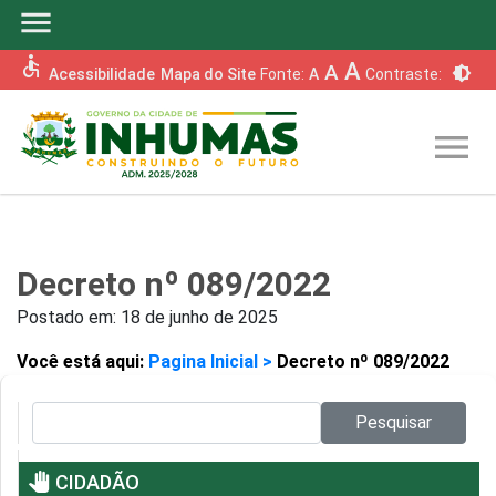
menu
accessible
A
A
brightness_6
Acessibilidade
Mapa do Site
Fonte:
A
Contraste:
menu
Decreto nº 089/2022
Postado em:
18 de junho de 2025
Você está aqui:
Pagina Inicial >
Decreto nº 089/2022
Pesquisar no site:
Pesquisar
pan_tool
CIDADÃO