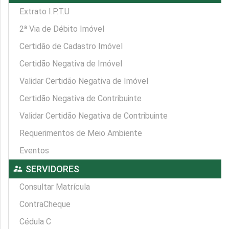
Extrato I.P.T.U
2ª Via de Débito Imóvel
Certidão de Cadastro Imóvel
Certidão Negativa de Imóvel
Validar Certidão Negativa de Imóvel
Certidão Negativa de Contribuinte
Validar Certidão Negativa de Contribuinte
Requerimentos de Meio Ambiente
Eventos
supervisor_account
SERVIDORES
Consultar Matrícula
ContraCheque
Cédula C