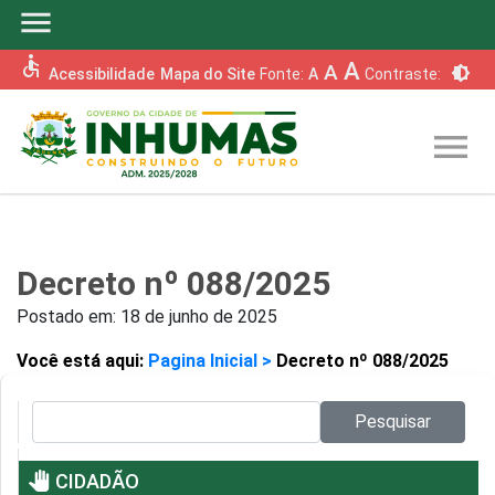
menu
accessible
A
A
brightness_6
Acessibilidade
Mapa do Site
Fonte:
A
Contraste:
menu
Decreto nº 088/2025
Postado em:
18 de junho de 2025
Você está aqui:
Pagina Inicial >
Decreto nº 088/2025
Pesquisar no site:
Pesquisar
pan_tool
CIDADÃO