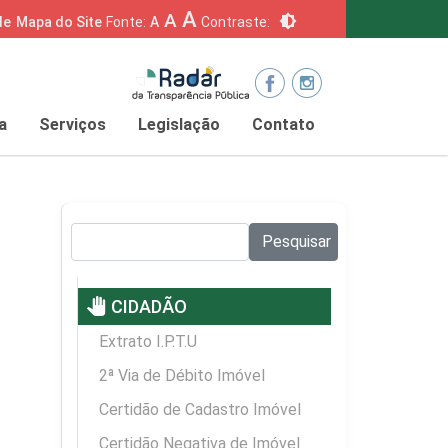
A
A
brightness_6
de
Mapa do Site
Fonte:
A
Contraste:
a
Serviços
Legislação
Contato
Pesquisar no site:
Pesquisar
pan_tool
CIDADÃO
Extrato I.P.T.U
2ª Via de Débito Imóvel
Certidão de Cadastro Imóvel
Certidão Negativa de Imóvel