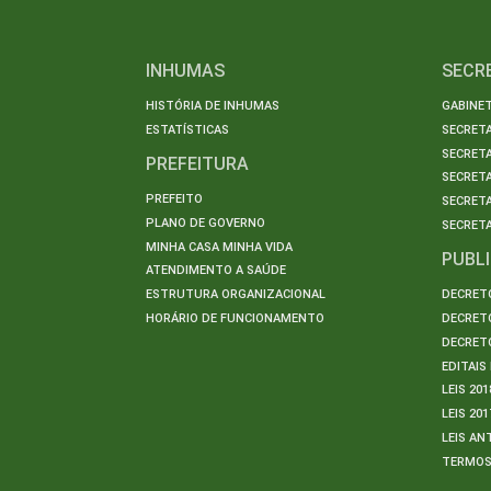
INHUMAS
SECR
HISTÓRIA DE INHUMAS
GABINET
ESTATÍSTICAS
SECRET
SECRETA
PREFEITURA
SECRETA
PREFEITO
SECRET
PLANO DE GOVERNO
SECRETA
MINHA CASA MINHA VIDA
PUBL
ATENDIMENTO A SAÚDE
ESTRUTURA ORGANIZACIONAL
DECRETO
HORÁRIO DE FUNCIONAMENTO
DECRETO
DECRETO
EDITAI
LEIS 201
LEIS 201
LEIS AN
TERMO