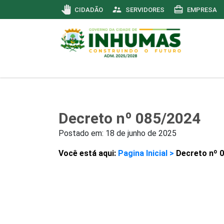
pan_tool
supervisor_account
card_travel
CIDADÃO
SERVIDORES
EMPRESA
Decreto nº 085/2024
Postado em:
18 de junho de 2025
Você está aqui:
Pagina Inicial >
Decreto nº 