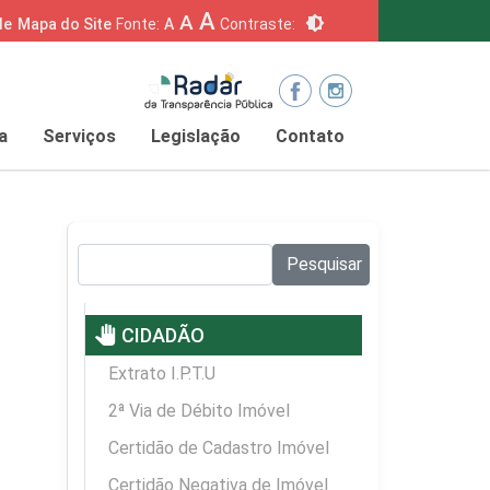
A
A
brightness_6
de
Mapa do Site
Fonte:
A
Contraste:
a
Serviços
Legislação
Contato
Pesquisar no site:
Pesquisar
pan_tool
CIDADÃO
Extrato I.P.T.U
2ª Via de Débito Imóvel
Certidão de Cadastro Imóvel
Certidão Negativa de Imóvel