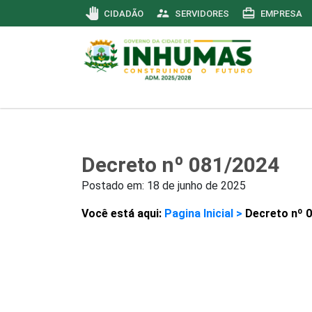
pan_tool
supervisor_account
card_travel
CIDADÃO
SERVIDORES
EMPRESA
Decreto nº 081/2024
Postado em:
18 de junho de 2025
Você está aqui:
Pagina Inicial >
Decreto nº 