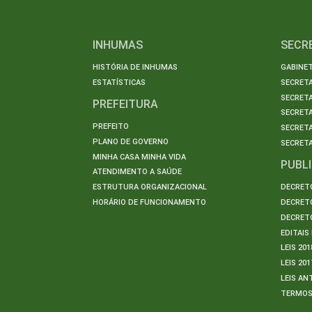
INHUMAS
SECR
HISTÓRIA DE INHUMAS
GABINET
ESTATÍSTICAS
SECRET
SECRETA
PREFEITURA
SECRETA
PREFEITO
SECRET
PLANO DE GOVERNO
SECRETA
MINHA CASA MINHA VIDA
PUBL
ATENDIMENTO A SAÚDE
ESTRUTURA ORGANIZACIONAL
DECRETO
HORÁRIO DE FUNCIONAMENTO
DECRETO
DECRETO
EDITAI
LEIS 201
LEIS 201
LEIS AN
TERMO