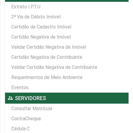
Extrato I.P.T.U
2ª Via de Débito Imóvel
Certidão de Cadastro Imóvel
Certidão Negativa de Imóvel
Validar Certidão Negativa de Imóvel
Certidão Negativa de Contribuinte
Validar Certidão Negativa de Contribuinte
Requerimentos de Meio Ambiente
Eventos
supervisor_account
SERVIDORES
Consultar Matrícula
ContraCheque
Cédula C