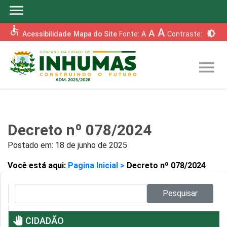
menu
accessible
A
A
brightness_6
Acessibilidade
Mapa do Site
Fonte:
A
Contraste:
menu
Decreto nº 078/2024
Postado em:
18 de junho de 2025
Você está aqui:
Pagina Inicial >
Decreto nº 078/2024
Pesquisar no site:
Pesquisar
pan_tool
CIDADÃO