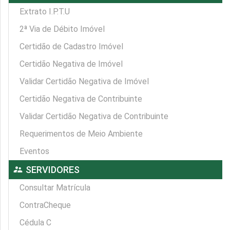
Extrato I.P.T.U
2ª Via de Débito Imóvel
Certidão de Cadastro Imóvel
Certidão Negativa de Imóvel
Validar Certidão Negativa de Imóvel
Certidão Negativa de Contribuinte
Validar Certidão Negativa de Contribuinte
Requerimentos de Meio Ambiente
Eventos
supervisor_account
SERVIDORES
Consultar Matrícula
ContraCheque
Cédula C