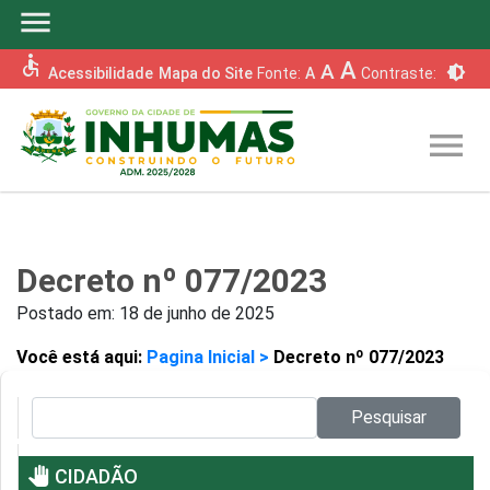
menu
accessible
A
A
brightness_6
Acessibilidade
Mapa do Site
Fonte:
A
Contraste:
menu
Decreto nº 077/2023
Postado em:
18 de junho de 2025
Você está aqui:
Pagina Inicial >
Decreto nº 077/2023
Pesquisar no site:
Pesquisar
pan_tool
CIDADÃO